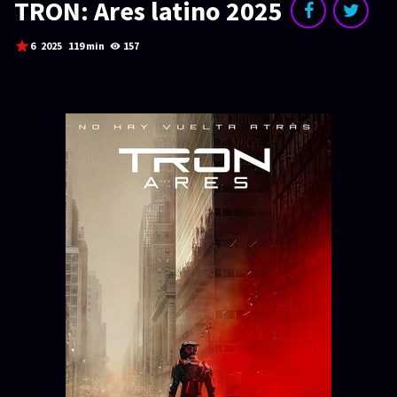
SERIES
TRON: Ares latino 2025
Series 1080p
6
2025
119 min
157
¿COMO DESCARGAR?
TIPOS DE CALIDADES
VIP