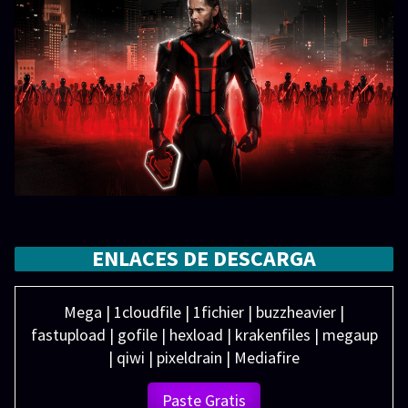
ENLACES DE DESCARGA
Mega | 1cloudfile | 1fichier | buzzheavier |
fastupload | gofile | hexload | krakenfiles | megaup
| qiwi | pixeldrain | Mediafire
Paste Gratis