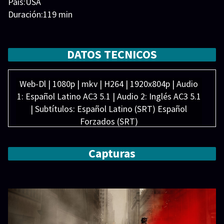
País:USA
Duración:119 min
Generos:
Acción
,
Aventura
,
Ciencia ficción
Director:
Elenco:
Arturo Castro
,
Cameron Monaghan
,
Evan
DATOS TECNICOS
Peters
,
Gillian Anderson
,
Greta Lee
,
Hasan Minhaj
,
Jared Leto
,
Jeff Bridges
,
Jodie Turner-Smith
,
Sarah
Web-Dl | 1080p | mkv | H264 | 1920x804p | Audio
Desjardins
1: Español Latino AC3 5.1 | Audio 2: Inglés AC3 5.1
| Subtítulos: Español Latino (SRT) Español
Forzados (SRT)
Peso: 4.79 GB
Capturas