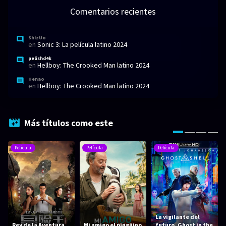
Comentarios recientes
ShIzUo
en
Sonic 3: La película latino 2024
pelishd4k
en
Hellboy: The Crooked Man latino 2024
Henao
en
Hellboy: The Crooked Man latino 2024
Más títulos como este
Película
Película
Película
La vigilante del
Rey de la Aventura
Mi amigo el pingüino
futuro, Ghost in the