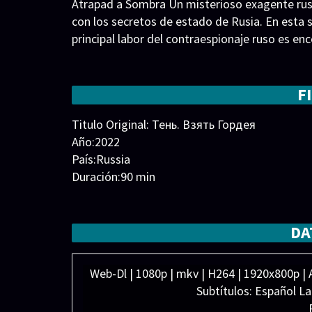
Atrapad a Sombra Un misterioso exagente rus
con los secretos de estado de Rusia. En esta s
principal labor del contraespionaje ruso es e
F
Titulo Original: Тень. Взять Гордея
Año:2022
País:Russia
Duración:90 min
Generos:
Aventura
,
Drama
Director:
Elenco:
Elizaveta Smirnova
,
Tatiana Babenkov
DA
Екатерина Шарыкина
,
Мария Лисовая
,
Олег
Web-Dl | 1080p | mkv | H264 | 1920x800p | A
Subtítulos: Español L