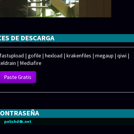
CES DE DESCARGA
 fastupload | gofile | hexload | krakenfiles | megaup | qiwi |
xeldrain | Mediafire
Paste Gratis
CONTRASEÑA
pelishd4k.net