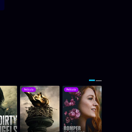
Película
Película
Película