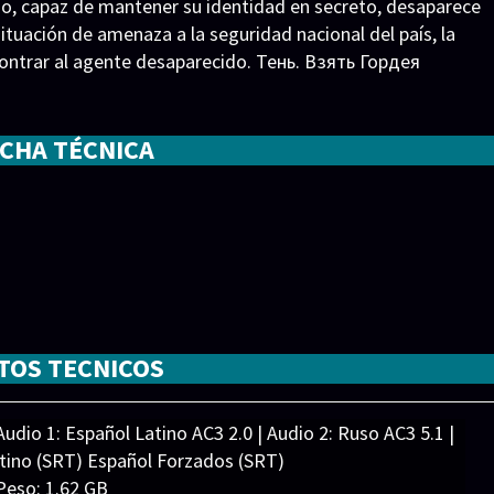
o, capaz de mantener su identidad en secreto, desaparece
ituación de amenaza a la seguridad nacional del país, la
ncontrar al agente desaparecido. Тень. Взять Гордея
ICHA TÉCNICA
a
,
Андрей Ильин
,
Антон Кукушкин
,
Денис Пьянов
,
TOS TECNICOS
 Гаас
,
Филипп Янковский
,
Эмилия Спивак
udio 1: Español Latino AC3 2.0 | Audio 2: Ruso AC3 5.1 |
atino (SRT) Español Forzados (SRT)
Peso: 1.62 GB