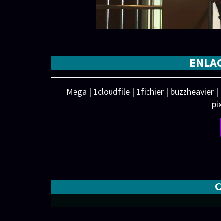
ENLA
Mega | 1cloudfile | 1fichier | buzzheavier |
pi