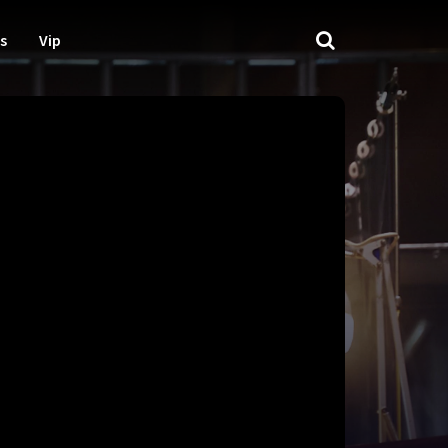
s
Vip