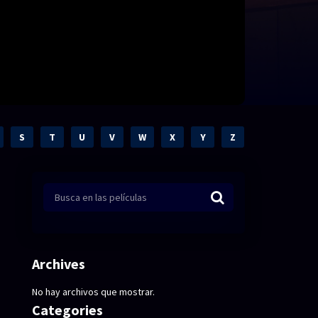
S
T
U
V
W
X
Y
Z
Archives
No hay archivos que mostrar.
Categories