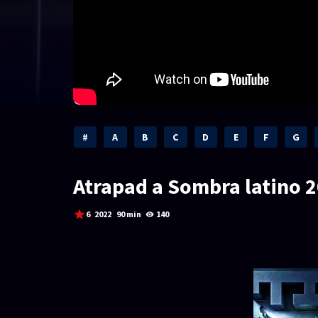
#
A
B
C
D
E
F
G
Atrapad a Sombra latino 
6
2022
90 min
140