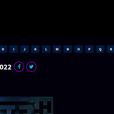
H
I
J
K
L
M
N
O
P
Q
R
2022