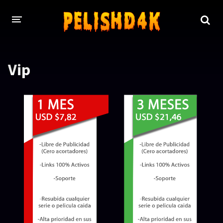
HOME
Vip
GÉNEROS
Acción
Action & Adventure
Animación
Aventura
Bélica
Ciencia ficción
Comedia
Crimen
Drama
Familia
Fantasía
Historia
Misterio
Romance
Sci-Fi & Fantasy
Suspense
Terror