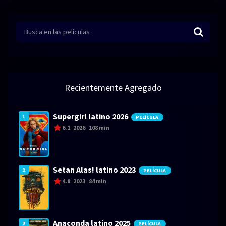
SERIES
Series 1080p
¿COMO DESCARGAR?
TIPOS DE CALIDADES
VIP
Recientemente Agregado
Supergirl latino 2026
1
PELÍCULA
6.1
2026
108 min
Setan Alas! latino 2023
2
PELÍCULA
4.8
2023
84 min
Anaconda latino 2025
3
PELÍCULA