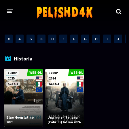
HOME
#
A
B
C
D
E
F
G
H
I
J
GÉNEROS
Acción
Action & Adventure
Historia
Animación
Aventura
Bélica
Ciencia ficción
WEB-DL
WEB-DL
1080P
1080P
Comedia
Crimen
2025
2024
Drama
Familia
AC3 5.1
AC3 5.1
Fantasía
Historia
Misterio
Romance
Sci-Fi & Fantasy
Suspense
Terror
Blue Moon latino
Una mujer italiana
2025
(Cabrini) latino 2024