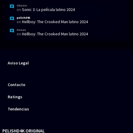
ShIzUo
en
Sonic 3: La película latino 2024
pelishd4k
en
Hellboy: The Crooked Man latino 2024
Henao
en
Hellboy: The Crooked Man latino 2024
Aviso Legal
Contacto
Ratings
Tendencias
PELISHD4K ORIGINAL