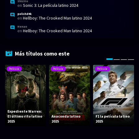
ShIzUo
en
Sonic 3: La película latino 2024
pelishd4k
en
Hellboy: The Crooked Man latino 2024
Henao
en
Hellboy: The Crooked Man latino 2024
Más títulos como este
Película
Película
Película
Expediente Warren:
El último rito latino
Anaconda latino
F1 la película latino
2025
2025
2025