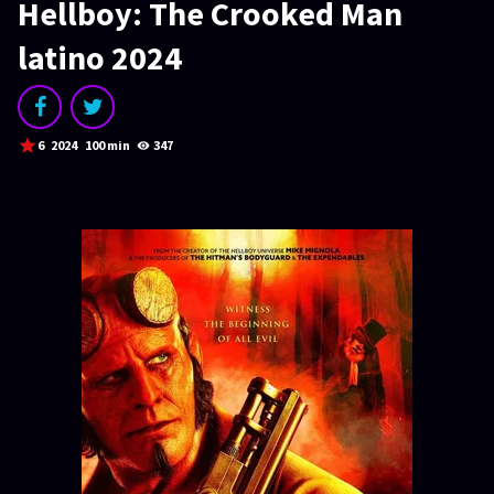
SERIES
Hellboy: The Crooked Man
Series 1080p
latino 2024
¿COMO DESCARGAR?
TIPOS DE CALIDADES
6
2024
100 min
347
VIP