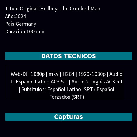
Titulo Original: Hellboy: The Crooked Man
Año:2024
País:Germany
Duración:100 min
Generos:
Acción
,
Fantasía
,
Terror
Director:
Elenco:
Adeline Rudolph
,
Bodgan Haralambov
,
Carola
DATOS TECNICOS
Colombo
,
Hannah Margetson
,
Jack Kesy
,
Jefferson
White
,
Joseph Marcell
,
Leah McNamara
,
Martin
Web-Dl | 1080p | mkv | H264 | 1920x1080p | Audio
Bassindale
,
Suzanne Bertish
1: Español Latino AC3 5.1 | Audio 2: Inglés AC3 5.1
| Subtítulos: Español Latino (SRT) Español
Forzados (SRT)
Peso: 2.55 GB
Capturas