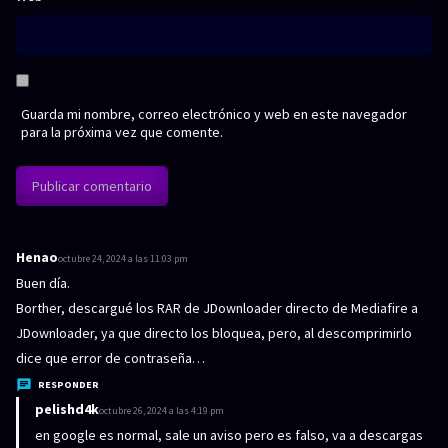
Guarda mi nombre, correo electrónico y web en este navegador
para la próxima vez que comente.
Henao
d
octubre 24, 2024 a las 11:03 pm
i
Buen día.
c
Borther, descargué los RAR de JDownloader directo de Mediafire a
e
JDownloader, ya que directo los bloquea, pero, al descomprimirlo
:
dice que error de contraseña…
RESPONDER
pelishd4k
d
octubre 26, 2024 a las 4:19 pm
i
en google es normal, sale un aviso pero es falso, va a descargas