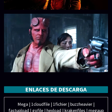
ENLACES DE DESCARGA
Mega | 1cloudfile | 1fichier | buzzheavier |
fastupload | gofile | hexload | krakenfiles | megaup