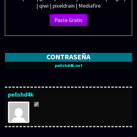
| qiwi | pixeldrain | Mediafire
Paste Gratis
CONTRASEÑA
pelishd4k.net
pelishd4k