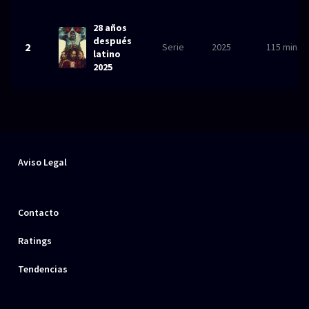
SERIES
Series 1080p
28 años
después
2
Serie
2025
115 min
latino
¿COMO DESCARGAR?
2025
TIPOS DE CALIDADES
VIP
Aviso Legal
Contacto
Ratings
Tendencias