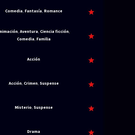
Comedia
,
Fantasía
,
Romance
nimación
,
Aventura
,
Ciencia ficción
,
Comedia
,
Familia
Acción
Acción
,
Crimen
,
Suspense
Misterio
,
Suspense
Drama