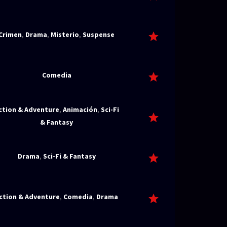
Crimen
,
Drama
,
Misterio
,
Suspense
Comedia
ction & Adventure
,
Animación
,
Sci-Fi
& Fantasy
Drama
,
Sci-Fi & Fantasy
ction & Adventure
,
Comedia
,
Drama