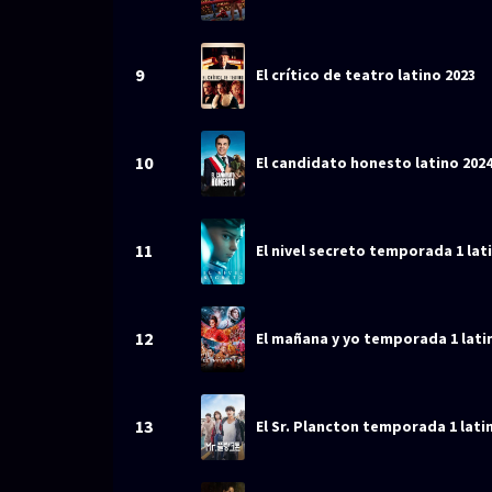
9
El crítico de teatro latino 2023
10
El candidato honesto latino 202
11
El nivel secreto temporada 1 lat
12
El mañana y yo temporada 1 lati
13
El Sr. Plancton temporada 1 lati