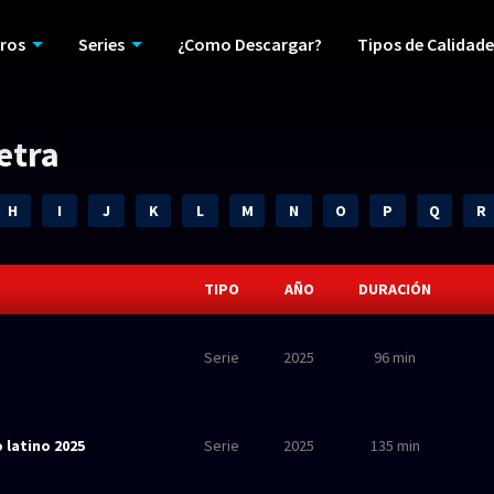
ros
Series
¿Como Descargar?
Tipos de Calidade
letra
H
I
J
K
L
M
N
O
P
Q
R
TIPO
AÑO
DURACIÓN
Serie
2025
96 min
 latino 2025
Serie
2025
135 min