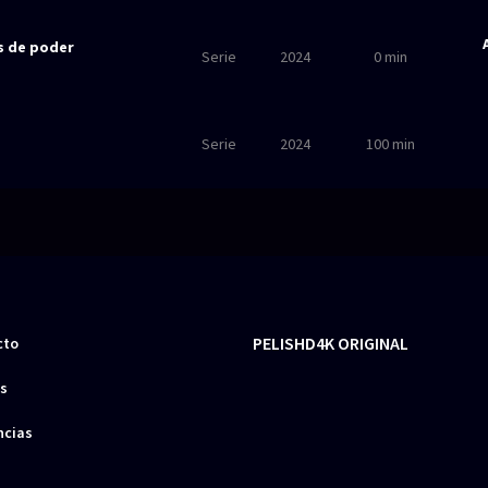
os de poder
Serie
2024
0 min
Serie
2024
100 min
PELISHD4K ORIGINAL
cto
s
ncias