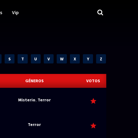
s
Vip
S
T
U
V
W
X
Y
Z
GÉNEROS
VOTOS
Misterio
,
Terror
Terror