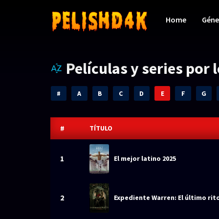
Home
Géne
Películas y series por 
#
A
B
C
D
E
F
G
#
TÍTULO
1
El mejor latino 2025
2
Expediente Warren: El último rito