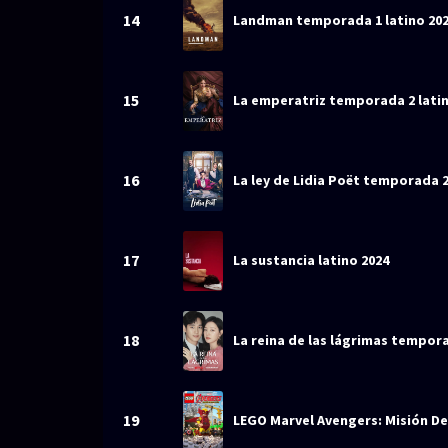
14
Landman temporada 1 latino 20
15
La emperatriz temporada 2 latin
16
La ley de Lidia Poët temporada 2
17
La sustancia latino 2024
18
La reina de las lágrimas tempora
19
LEGO Marvel Avengers: Misión De