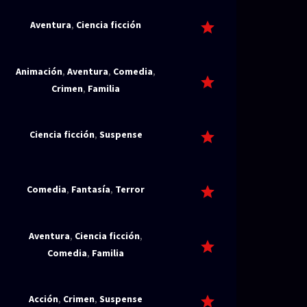
Aventura
,
Ciencia ficción
Animación
,
Aventura
,
Comedia
,
Crimen
,
Familia
Ciencia ficción
,
Suspense
Comedia
,
Fantasía
,
Terror
Aventura
,
Ciencia ficción
,
Comedia
,
Familia
Acción
,
Crimen
,
Suspense