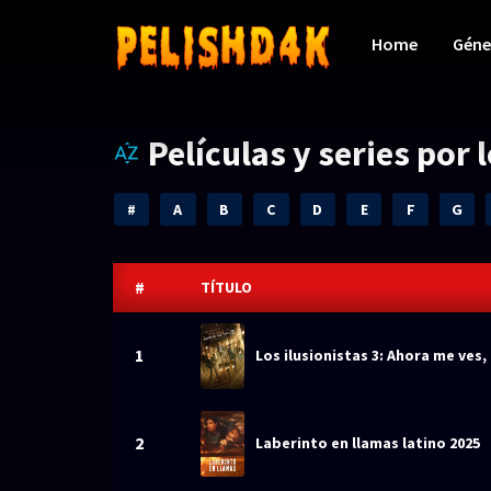
Home
Géne
Películas y series por 
#
A
B
C
D
E
F
G
#
TÍTULO
1
Los ilusionistas 3: Ahora me ves,
2
Laberinto en llamas latino 2025