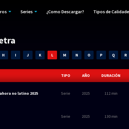
ros
Series
¿Como Descargar?
Tipos de Calidade
letra
H
I
J
K
L
M
N
O
P
Q
R
TIPO
AÑO
DURACIÓN
 ahora no latino 2025
Serie
2025
112 min
Serie
2025
130 min