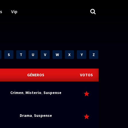
s
Vip
S
T
U
V
W
X
Y
Z
GÉNEROS
VOTOS
Crimen
,
Misterio
,
Suspense
Drama
,
Suspense