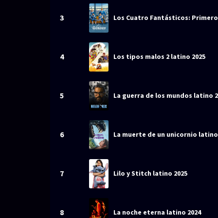
3
Los Cuatro Fantásticos: Primero
4
Los tipos malos 2 latino 2025
5
La guerra de los mundos latino 
6
La muerte de un unicornio latino
7
Lilo y Stitch latino 2025
8
La noche eterna latino 2024