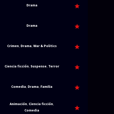
Drama
Drama
Crimen
,
Drama
,
War & Politics
Ciencia ficción
,
Suspense
,
Terror
Comedia
,
Drama
,
Familia
Animación
,
Ciencia ficción
,
Comedia