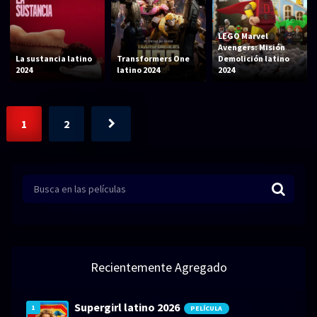
LEGO Marvel
Avengers: Misión
La sustancia latino
Transformers One
Demolición latino
2024
latino 2024
2024
1
2
Recientemente Agregado
Supergirl latino 2026
1
PELÍCULA