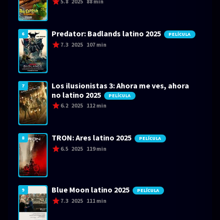
5.8
2025
88 min
Predator: Badlands latino 2025
6
PELÍCULA
7.3
2025
107 min
Los ilusionistas 3: Ahora me ves, ahora
7
no latino 2025
PELÍCULA
6.2
2025
112 min
TRON: Ares latino 2025
8
PELÍCULA
6.5
2025
119 min
Blue Moon latino 2025
9
PELÍCULA
7.3
2025
111 min