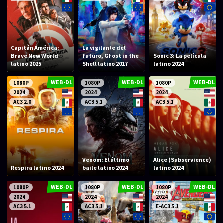
Capitán América:
La vigilante del
Brave New World
futuro, Ghost in the
Sonic 3: La película
latino 2025
Shell latino 2017
latino 2024
WEB-DL
WEB-DL
WEB-DL
1080P
1080P
1080P
2024
2024
2024
AC3 2.0
AC3 5.1
AC3 5.1
Venom: El último
Alice (Subservience)
Respira latino 2024
baile latino 2024
latino 2024
WEB-DL
WEB-DL
WEB-DL
1080P
1080P
1080P
2024
2024
2024
AC3 5.1
AC3 5.1
E-AC3 5.1