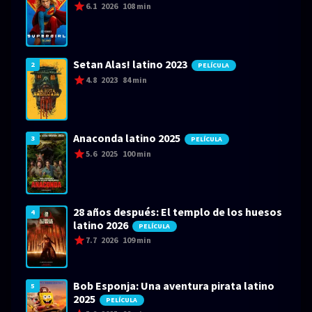
6.1
2026
108 min
Setan Alas! latino 2023
2
PELÍCULA
4.8
2023
84 min
Anaconda latino 2025
3
PELÍCULA
5.6
2025
100 min
28 años después: El templo de los huesos
4
latino 2026
PELÍCULA
7.7
2026
109 min
Bob Esponja: Una aventura pirata latino
5
2025
PELÍCULA