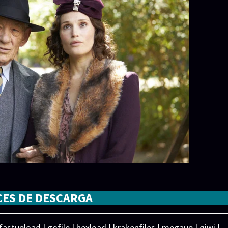
CES DE DESCARGA
 fastupload | gofile | hexload | krakenfiles | megaup | qiwi |