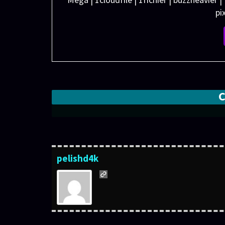
pi
pelishd4k