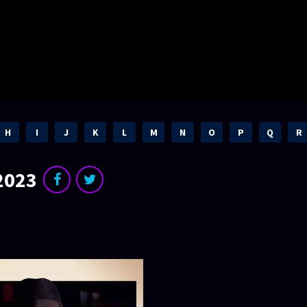
H
I
J
K
L
M
N
O
P
Q
R
 2023