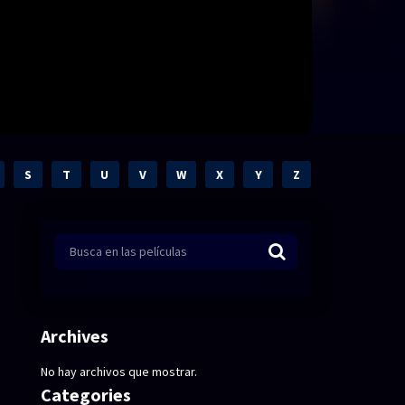
S
T
U
V
W
X
Y
Z
Archives
No hay archivos que mostrar.
Categories