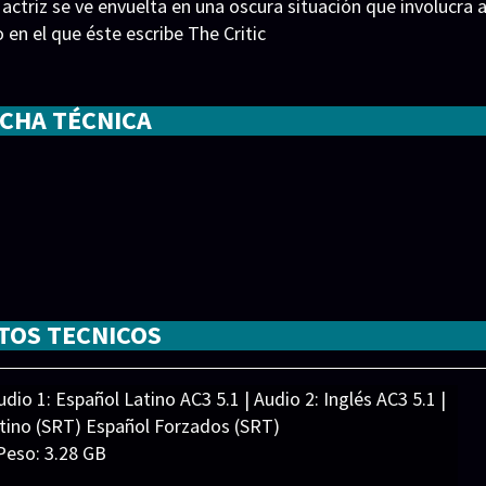
 actriz se ve envuelta en una oscura situación que involucra 
o en el que éste escribe The Critic
ICHA TÉCNICA
er
,
Gemma Arterton
,
Ian McKellen
,
Lesley Manville
,
Mark
TOS TECNICOS
ook
dio 1: Español Latino AC3 5.1 | Audio 2: Inglés AC3 5.1 |
atino (SRT) Español Forzados (SRT)
Peso: 3.28 GB