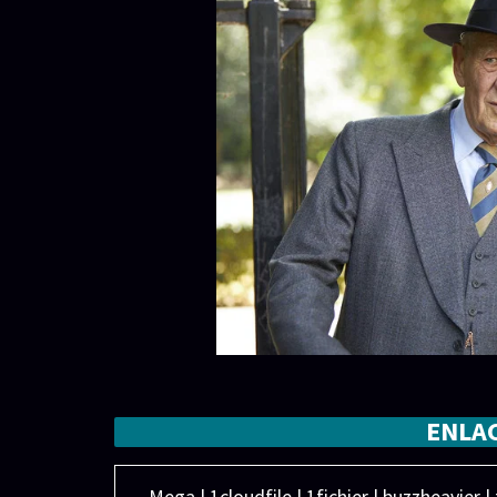
ENLA
Mega | 1cloudfile | 1fichier | buzzheavier |