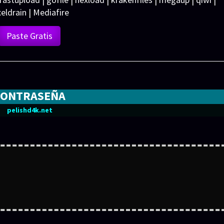
xeldrain | Mediafire
Paste Gratis
CONTRASEÑA
pelishd4k.net