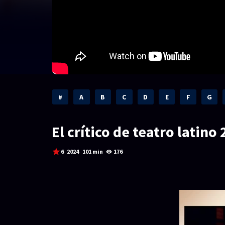
#
A
B
C
D
E
F
G
El crítico de teatro latino
6
2024
101 min
176