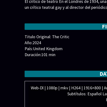
El crítico de teatro En el Londres de 1934, una
un crítico teatral gay y al director del periódic
F
Titulo Original: The Critic
Año:2024
País:United Kingdom
Duración:101 min
Generos:
Crimen
,
Drama
,
Misterio
,
Suspense
Director:
Elenco:
Alfred Enoch
,
Ben Barnes
,
Claire Skinn
DA
Strong
,
Matthew Cottle
,
Romola Garai
,
Ron C
Web-Dl | 1080p | mkv | H264 | 1916×800 | Au
Subtítulos: Español L