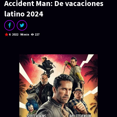
SERIES
Accident Man: De vacaciones
Series 1080p
latino 2024
¿COMO DESCARGAR?
TIPOS DE CALIDADES
6
2022
96 min
227
VIP