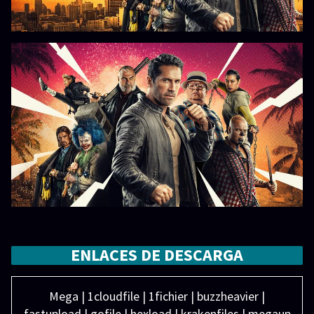
ENLACES DE DESCARGA
Mega | 1cloudfile | 1fichier | buzzheavier |
fastupload | gofile | hexload | krakenfiles | megaup