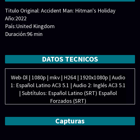
Titulo Original: Accident Man: Hitman's Holiday
Año:2022
País:United Kingdom
Duración:96 min
Generos:
Acción
,
Comedia
,
Crimen
Director:
Elenco:
Andy Long Nguyen
,
Beau Fowler
,
Faisal
DATOS TECNICOS
Mohammed
,
George Fouracres
,
Perry Benson
,
Peter
Lee Thomas
,
Ray Stevenson
,
Sarah Chang
,
Scott
Web-Dl | 1080p | mkv | H264 | 1920x1080p | Audio
Adkins
,
Zara Phythian
1: Español Latino AC3 5.1 | Audio 2: Inglés AC3 5.1
| Subtítulos: Español Latino (SRT) Español
Forzados (SRT)
Peso: 2.27 GB
Capturas