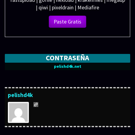
| qiwi | pixeldrain | Mediafire
Paste Gratis
CONTRASEÑA
pelishd4k.net
pelishd4k