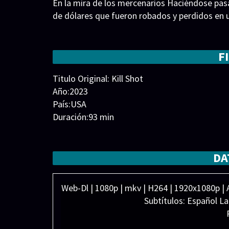
En la mira de los mercenarios Haciéndose pasa
de dólares que fueron robados y perdidos en u
F
Titulo Original: Kill Shot
Año:2023
País:USA
Duración:93 min
Generos:
Acción
Director:
Elenco:
Anaya Patel
,
Ari Novak
,
Bobby Maximu
DA
Todd Gordon
,
Xian Mikol
Web-Dl | 1080p | mkv | H264 | 1920x1080p | A
Subtítulos: Español L