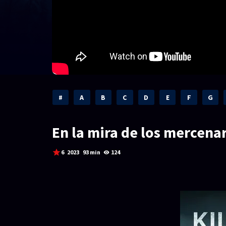
#
A
B
C
D
E
F
G
En la mira de los mercenar
6
2023
93 min
124