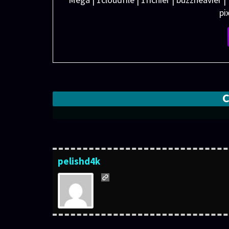
pi
pelishd4k