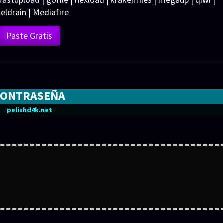
xeldrain | Mediafire
Paste Gratis
CONTRASEÑA
pelishd4k.net