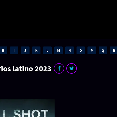
H
I
J
K
L
M
N
O
P
Q
R
ios latino 2023