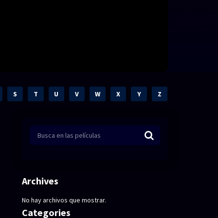
S
T
U
V
W
X
Y
Z
Archives
No hay archivos que mostrar.
Categories