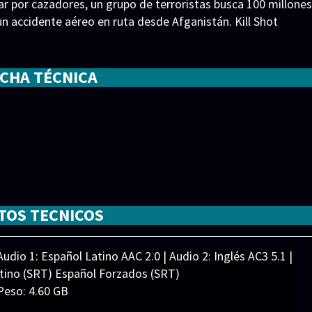
r por cazadores, un grupo de terroristas busca 100 millones
n accidente aéreo en ruta desde Afganistán. Kill Shot
ICHA TÉCNICA
s
,
Jeff Medley
,
Joe Cebula
,
Mara Ohara
,
Rachel Cook
,
Rib Hill
TOS TECNICOS
udio 1: Español Latino AAC 2.0 | Audio 2: Inglés AC3 5.1 |
atino (SRT) Español Forzados (SRT)
Peso: 4.60 GB