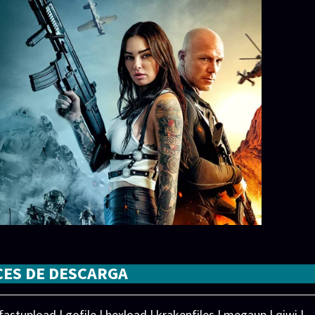
CES DE DESCARGA
 fastupload | gofile | hexload | krakenfiles | megaup | qiwi |