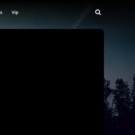
s
Vip