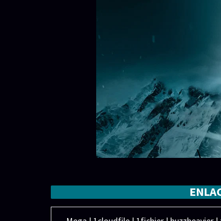
ENLA
Mega | 1cloudfile | 1fichier | buzzheavier |