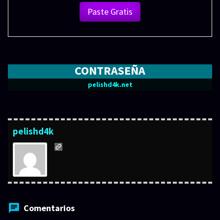
Paste Gratis
CONTRASEÑA
pelishd4k.net
pelishd4k
Comentarios