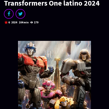
SERIES
Transformers One latino 2024
Series 1080p
¿COMO DESCARGAR?
6
2024
104 min
179
TIPOS DE CALIDADES
VIP