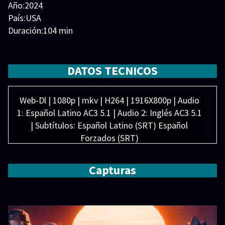
Año:2024
País:USA
Duración:104 min
Generos:
Acción
,
Animación
,
Aventura
,
Ciencia ficción
,
Familia
Director:
DATOS TECNICOS
Elenco:
Brian Tyree Henry
,
Chris Hemsworth
,
Jason
Konopisos-Alvarez
,
Jon Bailey
,
Jon Hamm
,
Keegan-
Web-Dl | 1080p | mkv | H264 | 1916X800p | Audio
Michael Key
,
Laurence Fishburne
,
Scarlett Johansson
,
1: Español Latino AC3 5.1 | Audio 2: Inglés AC3 5.1
Steve Buscemi
,
Vanessa Liguori
| Subtítulos: Español Latino (SRT) Español
Forzados (SRT)
Peso: 3.26 GB
Capturas