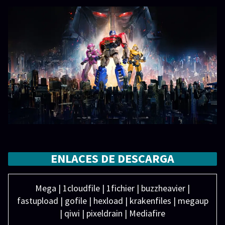
ENLACES DE DESCARGA
Mega | 1cloudfile | 1fichier | buzzheavier |
fastupload | gofile | hexload | krakenfiles | megaup
| qiwi | pixeldrain | Mediafire