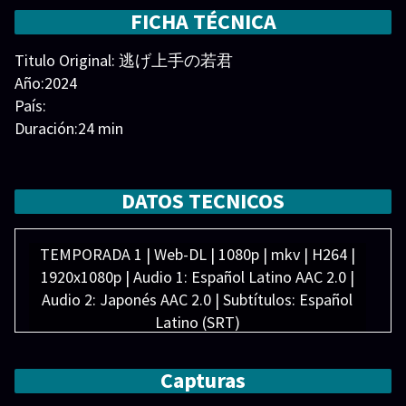
llega hasta Kamakura. Tokiyuki, convertido en fugitivo
FICHA TÉCNICA
para poder seguir con vida, pone en marcha un plan
Titulo Original: 逃げ上手の若君
para recuperar lo que le corresponde por derecho. 逃げ
Año:2024
上手の若君
País:
Duración:24 min
Generos:
Action & Adventure
,
Animación
Director:
Elenco:
Aoi Yuki
,
Asaki Yuikawa
,
Mari Hino
,
Sayumi
DATOS TECNICOS
Suzushiro
,
Yuichi Nakamura
,
戸谷菊之介
,
矢野妃菜喜
TEMPORADA 1 | Web-DL | 1080p | mkv | H264 |
1920x1080p | Audio 1: Español Latino AAC 2.0 |
Audio 2: Japonés AAC 2.0 | Subtítulos: Español
Latino (SRT)
Peso: 1.36 GB xCap Aprx (12/12 Capítulos
Disponibles
Capturas