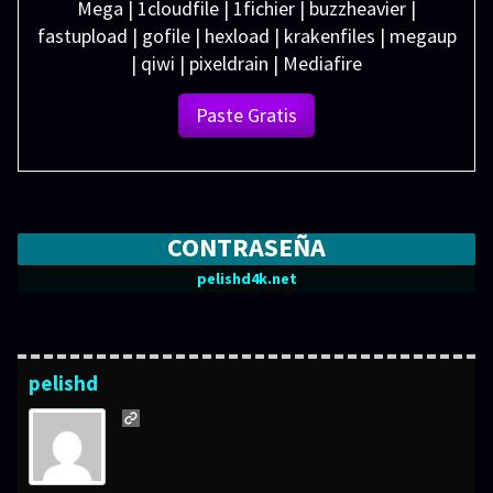
Mega | 1cloudfile | 1fichier | buzzheavier |
fastupload | gofile | hexload | krakenfiles | megaup
| qiwi | pixeldrain | Mediafire
Paste Gratis
CONTRASEÑA
pelishd4k.net
pelishd