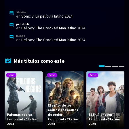
ShIzUo
en
Sonic 3: La película latino 2024
pelishd4k
en
Hellboy: The Crooked Man latino 2024
Henao
en
Hellboy: The Crooked Man latino 2024
Más títulos como este
Serie
Serie
Serie
El señor de los
anillos: Los anillos
Palomas negras
de poder
El Sr. Plancton
temporada 1 latino
temporada 2 latino
temporada 1 latino
2024
2024
2024