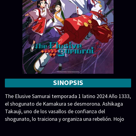
SINOPSIS
The Elusive Samurai temporada 1 latino 2024 Año 1333,
el shogunato de Kamakura se desmorona. Ashikaga
Takauji, uno de los vasallos de confianza del
shogunato, lo traiciona y organiza una rebelión. Hojo
Tokiyuki, heredero legítimo, logra huir de la masacre
junto a un sacerdote sintoista llamado Suwa Yorisige y