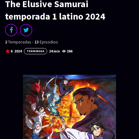
SERIES
The Elusive Samurai
Series 1080p
temporada 1 latino 2024
¿COMO DESCARGAR?
TIPOS DE CALIDADES
2
Temporadas -
13
Episodios
6
2024
24 min
266
VIP
TERMINADA