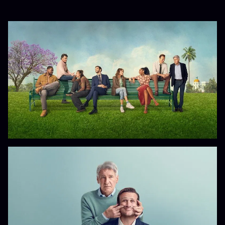
TEMPORADA 2 | Web-DL | 1080p | mkv | H264 |
1920x1080p | Audio 1: Español Latino E-AC3 5.1 |
Audio 2: Inglés E-AC3 5.1 | Subtítulos: Español
Latino (SRT)
Peso: 2.30 GB xCap Aprx (12/12 Capítulos
Disponibles