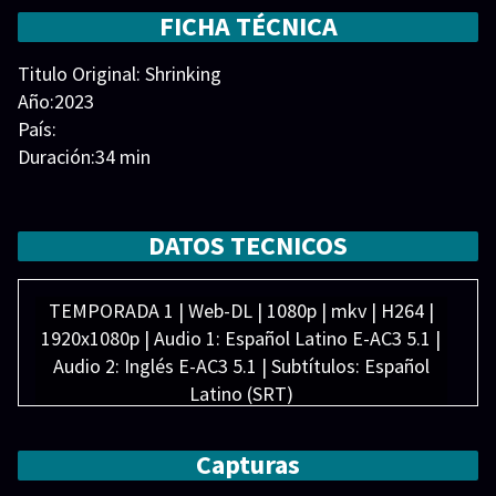
demás? ¿Le servirá para retomar su camino en la vida?
FICHA TÉCNICA
Shrinking
Titulo Original: Shrinking
Año:2023
País:
Duración:34 min
Generos:
Comedia
Director:
Elenco:
Christa Miller
,
Harrison Ford
,
Jason Segel
,
DATOS TECNICOS
Jessica Williams
,
Luke Tennie
,
Lukita Maxwell
,
Michael
Urie
,
Ted McGinley
TEMPORADA 1 | Web-DL | 1080p | mkv | H264 |
1920x1080p | Audio 1: Español Latino E-AC3 5.1 |
Audio 2: Inglés E-AC3 5.1 | Subtítulos: Español
Latino (SRT)
Peso: 2.30 GB xCap Aprx (10/10 Capítulos
Disponibles
Capturas