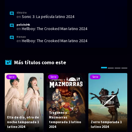
ShIzUo
en
Sonic 3: La película latino 2024
pelishd4k
en
Hellboy: The Crooked Man latino 2024
Henao
en
Hellboy: The Crooked Man latino 2024
Más títulos como este
Serie
Serie
Serie
Tragones y
Ella de día, otra de
Mazmorras
noche temporada 1
temporada 1 latino
Zorro temporada 1
latino 2024
2024
latino 2024