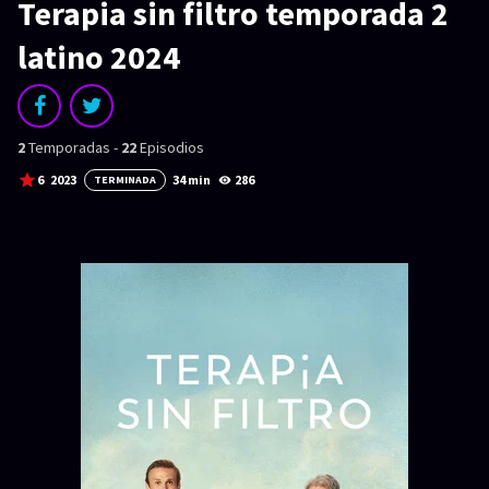
SERIES
Terapia sin filtro temporada 2
Series 1080p
latino 2024
¿COMO DESCARGAR?
TIPOS DE CALIDADES
2
Temporadas -
22
Episodios
6
2023
34 min
286
VIP
TERMINADA