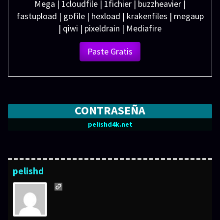
Mega | 1cloudfile | 1fichier | buzzheavier |
fastupload | gofile | hexload | krakenfiles | megaup
| qiwi | pixeldrain | Mediafire
Paste Gratis
CONTRASEÑA
pelishd4k.net
pelishd