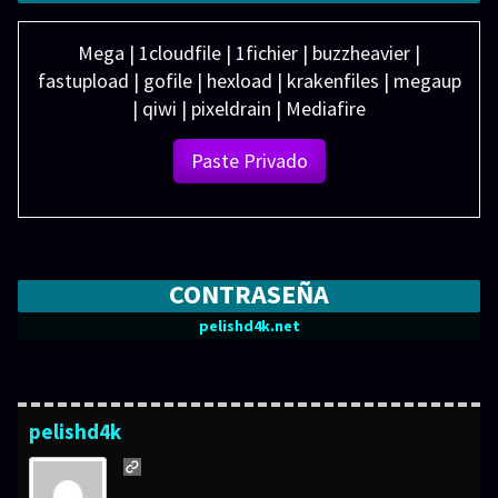
Mega | 1cloudfile | 1fichier | buzzheavier |
fastupload | gofile | hexload | krakenfiles | megaup
| qiwi | pixeldrain | Mediafire
Paste Privado
CONTRASEÑA
pelishd4k.net
pelishd4k