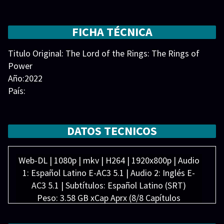
Nubladas hasta los majestuosos bosques de Lindon,
desde el reino insular de Númenor hasta los extremos
más remotos del mapa, estos parajes y personajes
FICHA TÉCNICA
forjarán los legados que perdurarán más allá de su
Titulo Original: The Lord of the Rings: The Rings of
desaparición. The Lord of the Rings: The Rings of
Power
Power
Año:2022
País:
Duración: min
Generos:
Action & Adventure
,
Drama
,
Sci-Fi & Fantasy
Director:
DATOS TECNICOS
Elenco:
Charles Edwards
,
Charlie Vickers
,
Daniel
Weyman
,
Ismael Cruz Cordova
,
Markella Kavenagh
,
Web-DL | 1080p | mkv | H264 | 1920x800p | Audio
Morfydd Clark
,
Owain Arthur
,
Robert Aramayo
,
Sam
1: Español Latino E-AC3 5.1 | Audio 2: Inglés E-
Hazeldine
,
Sophia Nomvete
AC3 5.1 | Subtítulos: Español Latino (SRT)
Peso: 3.58 GB xCap Aprx (8/8 Capítulos
Disponibles)