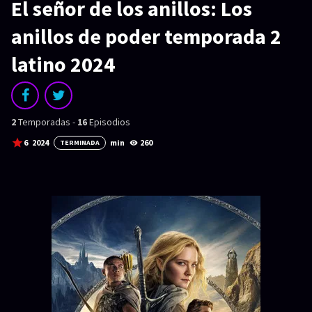
SERIES
El señor de los anillos: Los
Series 1080p
anillos de poder temporada 2
latino 2024
¿COMO DESCARGAR?
TIPOS DE CALIDADES
VIP
2
Temporadas -
16
Episodios
6
2024
min
260
TERMINADA