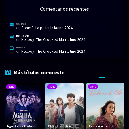
Comentarios recientes
ShIzUo
en
Sonic 3: La película latino 2024
pelishd4k
en
Hellboy: The Crooked Man latino 2024
Henao
en
Hellboy: The Crooked Man latino 2024
Más títulos como este
Serie
Serie
Serie
Agatha en todas
El Sr. Plancton
En busca de ola