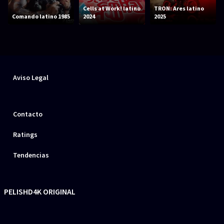
Cells at Work! latino
TRON: Ares latino
Comando latino 1985
2024
2025
Aviso Legal
Contacto
Ratings
Tendencias
PELISHD4K ORIGINAL