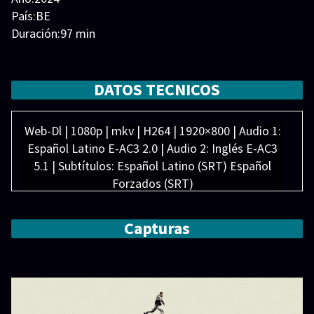
País:BE
Duración:97 min
Generos:
Acción
,
Crimen
,
Suspense
Director:
Elenco:
Claire Bodson
,
Graham Guit
,
Jonas Bloquet
,
DATOS TECNICOS
Jonathan Feltre
,
Laura Masci
,
Marco Maas
,
Natacha
Krief
,
Romain Duris
,
Sam Louwyck
,
Thomas Mustin
Web-Dl | 1080p | mkv | H264 | 1920×800 | Audio 1:
Español Latino E-AC3 2.0 | Audio 2: Inglés E-AC3
5.1 | Subtítulos: Español Latino (SRT) Español
Forzados (SRT)
Peso: 2.84 GB
Capturas