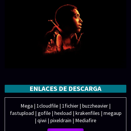
ENLACES DE DESCARGA
Mega | 1cloudfile | 1fichier | buzzheavier |
fastupload | gofile | hexload | krakenfiles | megaup
| qiwi | pixeldrain | Mediafire