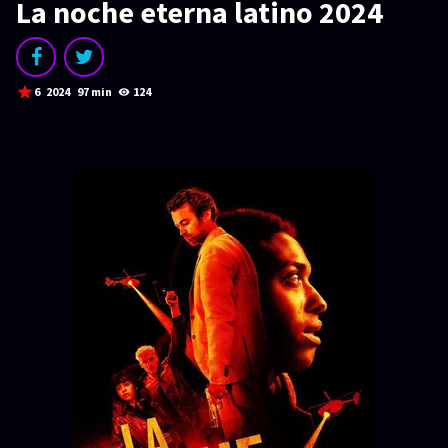
SERIES
La noche eterna latino 2024
Series 1080p
¿COMO DESCARGAR?
6
2024
97 min
124
TIPOS DE CALIDADES
VIP