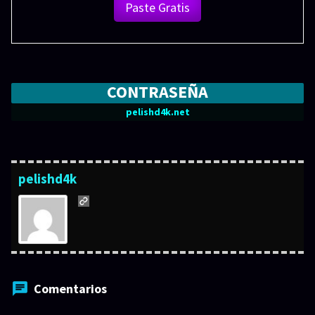
Paste Gratis
CONTRASEÑA
pelishd4k.net
pelishd4k
Comentarios