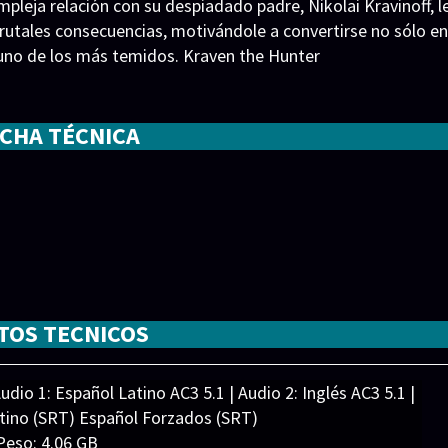
leja relación con su despiadado padre, Nikolai Kravinoff, l
utales consecuencias, motivándole a convertirse no sólo en
uno de los más temidos. Kraven the Hunter
ICHA TÉCNICA
ola
,
Ariana DeBose
,
Billy Barratt
,
Christopher Abbott
,
Fred
TOS TECNICOS
ed
,
Юрий Колокольников
dio 1: Español Latino AC3 5.1 | Audio 2: Inglés AC3 5.1 |
atino (SRT) Español Forzados (SRT)
Peso: 4.06 GB