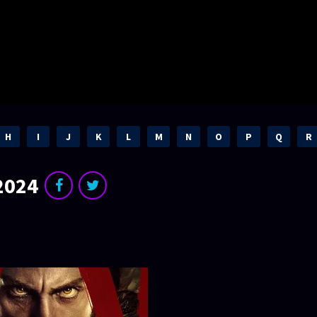
H
I
J
K
L
M
N
O
P
Q
R
2024