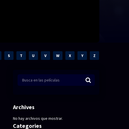
S
T
U
V
W
X
Y
Z
Archives
No hay archivos que mostrar.
Categories