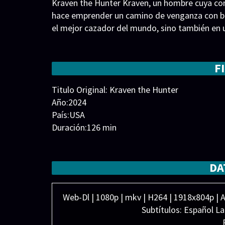
Kraven the Hunter Kraven, un hombre cuya comp
hace emprender un camino de venganza con br
el mejor cazador del mundo, sino también en 
F
Titulo Original: Kraven the Hunter
Año:2024
País:USA
Duración:126 min
Generos:
Acción
,
Aventura
,
Suspense
Director:
Elenco:
Aaron Taylor-Johnson
,
Alessandro Niv
DA
Hechinger
,
Levi Miller
,
Russell Crowe
,
Tom Re
Web-Dl | 1080p | mkv | H264 | 1918x804p | Au
Subtítulos: Español L