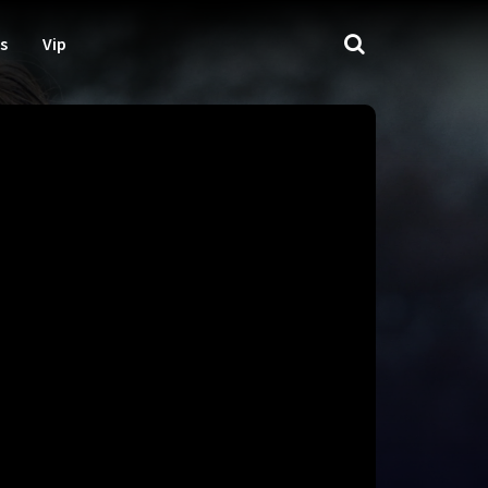
s
Vip