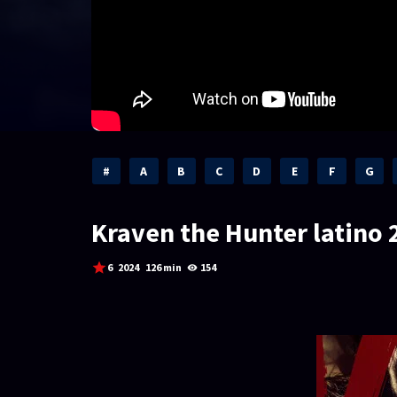
#
A
B
C
D
E
F
G
Kraven the Hunter latino 
6
2024
126 min
154