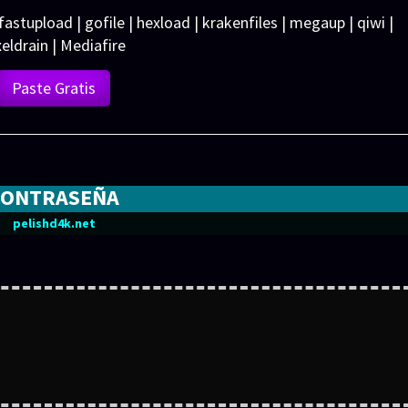
 fastupload | gofile | hexload | krakenfiles | megaup | qiwi |
xeldrain | Mediafire
Paste Gratis
CONTRASEÑA
pelishd4k.net