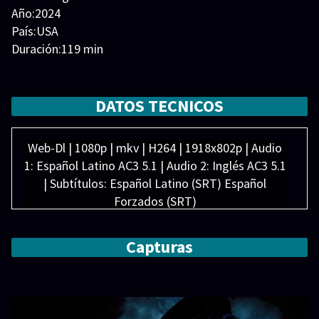
Año:2024
País:USA
Duración:119 min
Generos:
Acción
,
Ciencia ficción
,
Terror
Director:
Elenco:
Aileen Wu
,
Archie Renaux
,
Bence Okeke
,
Cailee
DATOS TECNICOS
Spaeny
,
David Jonsson
,
Isabela Merced
,
Rosie Ede
,
Soma Simon
,
Spike Fearn
,
Viktor Orizu
Web-Dl | 1080p | mkv | H264 | 1918x802p | Audio
1: Español Latino AC3 5.1 | Audio 2: Inglés AC3 5.1
| Subtítulos: Español Latino (SRT) Español
Forzados (SRT)
Peso: 4.23 GB
Capturas