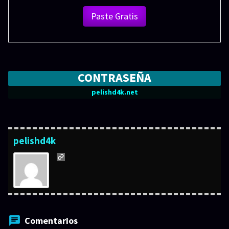
Paste Gratis
CONTRASEÑA
pelishd4k.net
pelishd4k
Comentarios