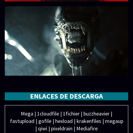
ENLACES DE DESCARGA
Mega | 1cloudfile | 1fichier | buzzheavier |
fastupload | gofile | hexload | krakenfiles | megaup
| qiwi | pixeldrain | Mediafire