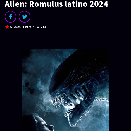
SERIES
Alien: Romulus latino 2024
Series 1080p
¿COMO DESCARGAR?
6
2024
119 min
211
TIPOS DE CALIDADES
VIP