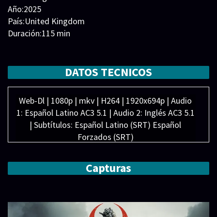
Año:2025
País:United Kingdom
Duración:115 min
Generos:
Ciencia ficción
,
Suspense
,
Terror
Director:
Elenco:
Aaron Taylor-Johnson
,
Alfie Williams
,
Chi Lewis-
DATOS TECNICOS
Parry
,
Christopher Fulford
,
Edvin Ryding
,
Jack
O'Connell
,
Jodie Comer
,
Ralph Fiennes
,
Rocco Haynes
,
Web-Dl | 1080p | mkv | H264 | 1920x694p | Audio
Stella Gonet
1: Español Latino AC3 5.1 | Audio 2: Inglés AC3 5.1
| Subtítulos: Español Latino (SRT) Español
Forzados (SRT)
Peso: 3.65 GBB
Capturas