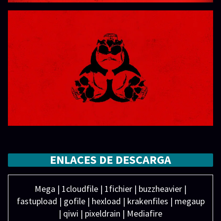
ENLACES DE DESCARGA
Mega | 1cloudfile | 1fichier | buzzheavier |
fastupload | gofile | hexload | krakenfiles | megaup
| qiwi | pixeldrain | Mediafire