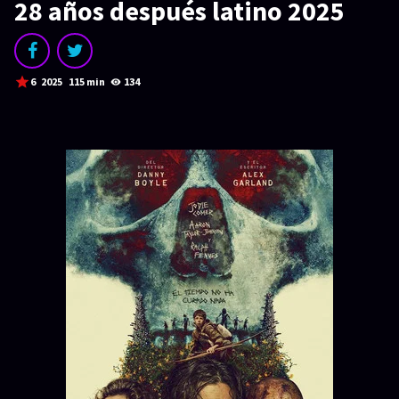
SERIES
28 años después latino 2025
Series 1080p
¿COMO DESCARGAR?
6
2025
115 min
134
TIPOS DE CALIDADES
VIP