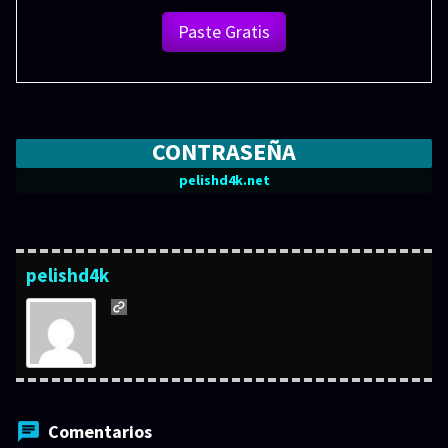
Paste Gratis
CONTRASEÑA
pelishd4k.net
pelishd4k
Comentarios