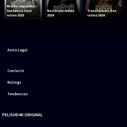
Misión: Imposible –
Sentencia final
Nosferatu latino
Transformers One
latino 2025
2024
latino 2024
Aviso Legal
Contacto
Ratings
Tendencias
PELISHD4K ORIGINAL