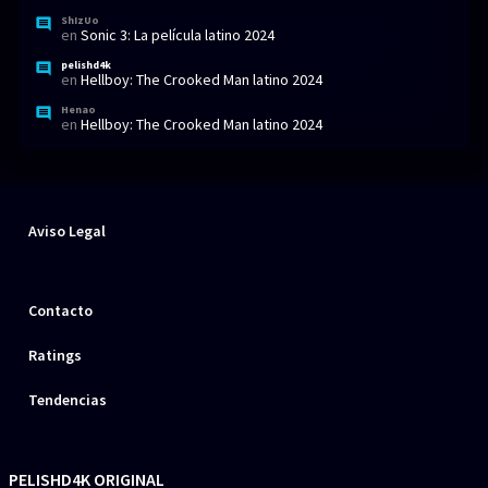
ShIzUo
en
Sonic 3: La película latino 2024
pelishd4k
en
Hellboy: The Crooked Man latino 2024
Henao
en
Hellboy: The Crooked Man latino 2024
Aviso Legal
Contacto
Ratings
Tendencias
PELISHD4K ORIGINAL