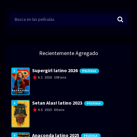
SERIES
Series 1080p
¿COMO DESCARGAR?
TIPOS DE CALIDADES
VIP
Recientemente Agregado
Supergirl latino 2026
1
PELÍCULA
6.1
2026
108 min
Setan Alas! latino 2023
2
PELÍCULA
4.8
2023
84 min
Anaconda latino 2025
3
PELÍCULA