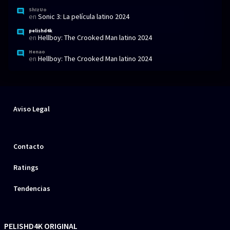
ShIzUo
en
Sonic 3: La película latino 2024
pelishd4k
en
Hellboy: The Crooked Man latino 2024
Henao
en
Hellboy: The Crooked Man latino 2024
Aviso Legal
Contacto
Ratings
Tendencias
PELISHD4K ORIGINAL