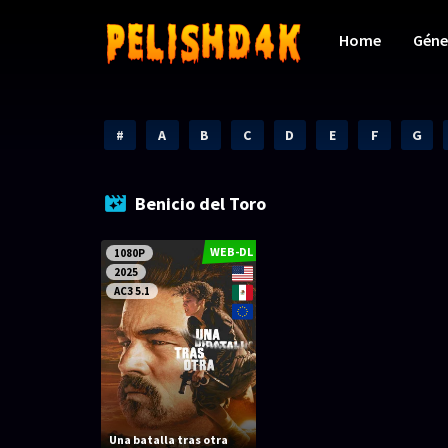
Home
Géne
#
A
B
C
D
E
F
G
Benicio del Toro
WEB-DL
1080P
2025
AC3 5.1
Una batalla tras otra